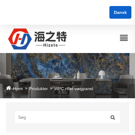
Dansk
Hjem
Produkter
WPC riflet vægpanel