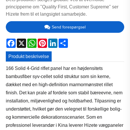
principperne om "Quality First, Customer Supreme" ser
Hizete frem til et langsigtet samarbejde.
Send forespørgsel
Facebook
X
WhatsApp
Pinterest
LinkedIn
Share
Produkt beskrivelse
166 Solid 4-Grid riflet panel har en højdensitets
bambusfiber syv-cellet solid struktur som sin kerne,
dækket med en high-definition marmormønstret rillet
finish. Det kan prale af fordele som stabil bæreevne, nem
installation, miljøvenlighed og holdbarhed. Tilpasning er
understøttet, hvilket gør den velegnet til forskellige bolig-
og kommercielle dekorationsscenarier. Som en
professionel leverandør i Kina leverer Hizete vægpaneler