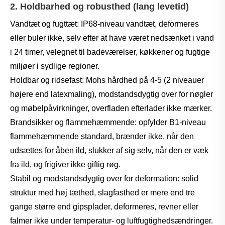
2. Holdbarhed og robusthed (lang levetid)
Vandtæt og fugttæt: IP68-niveau vandtæt, deformeres
eller buler ikke, selv efter at have været nedsænket i vand
i 24 timer, velegnet til badeværelser, køkkener og fugtige
miljøer i sydlige regioner.
Holdbar og ridsefast: Mohs hårdhed på 4-5 (2 niveauer
højere end latexmaling), modstandsdygtig over for nøgler
og møbelpåvirkninger, overfladen efterlader ikke mærker.
Brandsikker og flammehæmmende: opfylder B1-niveau
flammehæmmende standard, brænder ikke, når den
udsættes for åben ild, slukker af sig selv, når den er væk
fra ild, og frigiver ikke giftig røg.
Stabil og modstandsdygtig over for deformation: solid
struktur med høj tæthed, slagfasthed er mere end tre
gange større end gipsplader, deformeres, revner eller
falmer ikke under temperatur- og luftfugtighedsændringer.