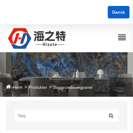
Dansk
Hjem
Produkter
Baggrundsvægpanel