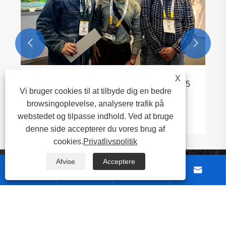


X
Vi bruger cookies til at tilbyde dig en bedre
browsingoplevelse, analysere trafik på
webstedet og tilpasse indhold. Ved at bruge
denne side accepterer du vores brug af
cookies.
Privatlivspolitik
Afvise
Acceptere




Om os
Produkter