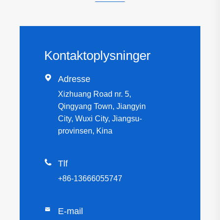
Kontaktoplysninger

Adresse
Xizhuang Road nr. 5,
Qingyang Town, Jiangyin
City, Wuxi City, Jiangsu-
provinsen, Kina

Tlf
+86-13666055747

E-mail