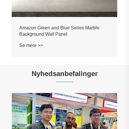
Amazon Green and Blue Series Marble
Background Wall Panel
Se mere >>
Nyhedsanbefalinger
Hvad gør WPC vægpanel til det bedste valg
til moderne interiør?
Se mere >>