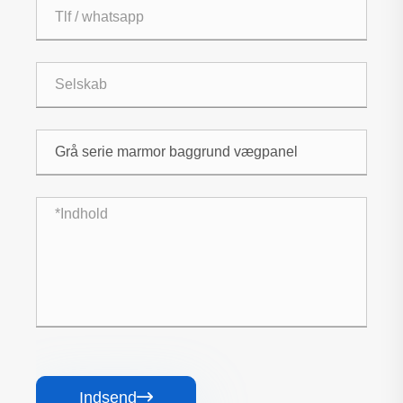
Indsend
